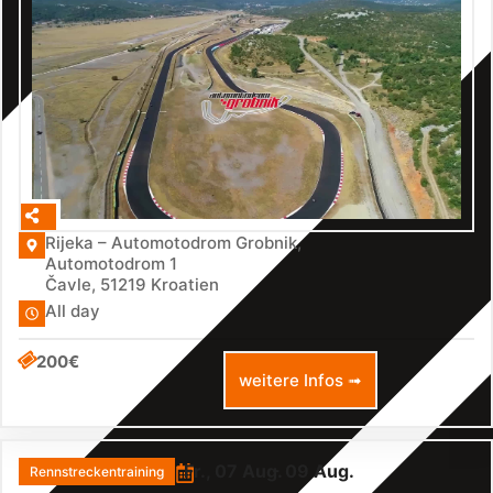
Rijeka – Automotodrom Grobnik,
Automotodrom 1
Čavle
,
51219
Kroatien
All day
200€
weitere Infos ➟
Fr., 07 Aug.
- 09 Aug.
Rennstreckentraining