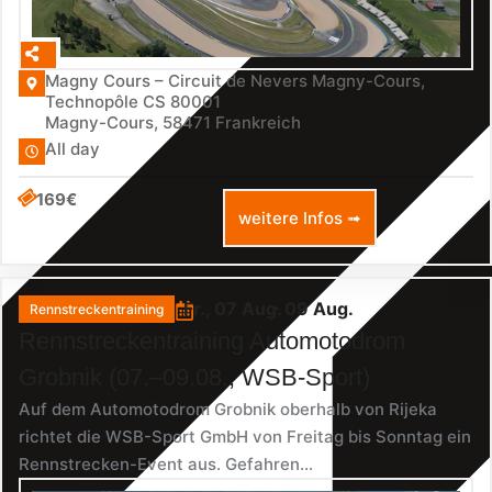
Magny Cours – Circuit de Nevers Magny-Cours,
Technopôle CS 80001
Magny-Cours
,
58471
Frankreich
All day
169€
weitere Infos ➟
Fr., 07 Aug.
- 09 Aug.
Rennstreckentraining
Rennstreckentraining Automotodrom
Grobnik (07.–09.08., WSB-Sport)
Auf dem Automotodrom Grobnik oberhalb von Rijeka
richtet die WSB-Sport GmbH von Freitag bis Sonntag ein
Rennstrecken-Event aus. Gefahren...