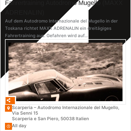
Fahrertraining Autodromo Mugello (MAXX
ADRENALIN)
Auf dem Autodromo Internazionale del Mugello in der
Toskana richtet MAXX ADRENALIN ein dreitägiges
Fahrertraining aus. Gefahren wird auf...
Scarperia – Autodromo Internazionale del Mugello,
Via Senni 15
Scarperia e San Piero
,
50038
Italien
All day