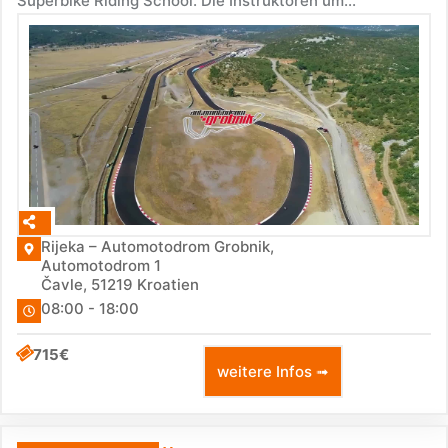
Superbike Riding School. Die Instruktoren um...
Rijeka – Automotodrom Grobnik,
Automotodrom 1
Čavle
,
51219
Kroatien
08:00 - 18:00
715€
weitere Infos ➟