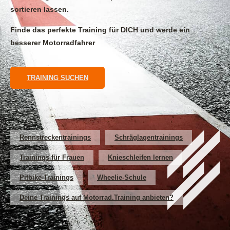
sortieren lassen.
Finde das perfekte Training für DICH und werde ein
besserer Motorradfahrer
TRAINING SUCHEN
Rennstreckentrainings
Schräglagentrainings
Trainings für Frauen
Knieschleifen lernen
Pitbike-Trainings
Wheelie-Schule
Deine Trainings auf Motorrad.Training anbieten?