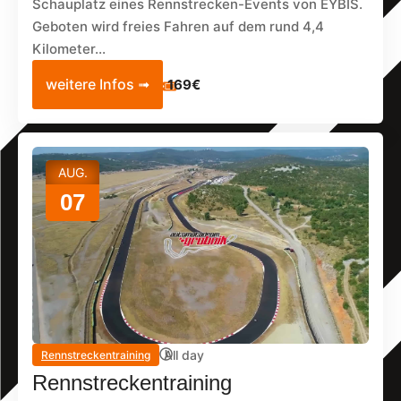
Schauplatz eines Rennstrecken-Events von EYBIS.
Geboten wird freies Fahren auf dem rund 4,4
Kilometer...
weitere Infos ➟
169€
AUG.
07
All day
Rennstreckentraining
Rennstreckentraining