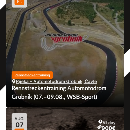
Fr.
Rennstreckentraining
Rijeka – Automotodrom Grobnik, Čavle
Rennstreckentraining Automotodrom
Grobnik (07.–09.08., WSB-Sport)
AUG.
All day
07
900€