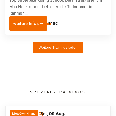
Top Superbike Riding School. Die Instruktoren um
Max Neukirchner betreuen die Teilnehmer im
Rahmen...
weitere Infos ➟
715€
Weitere Trainings laden
SPEZIAL-TRAININGS
So., 09 Aug.
MotoGymkhana