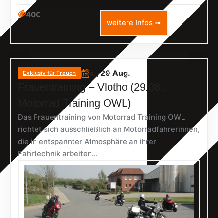
40€
weitere Infos ➟
Sa., 29 Aug.
Exklusiv für Frauen
Frauentraining – Vlotho (29.08.,
Motorrad Training OWL)
Das Frauentraining von Motorrad Training OWL
richtet sich ausschließlich an Motorradfahrerinnen,
die in entspannter Atmosphäre an ihrer
Fahrtechnik arbeiten...