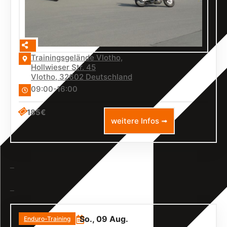
Trainingsgelände Vlotho,
Hollwieser Str. 45
Vlotho
,
32602
Deutschland
09:00-16:00
185€
weitere Infos ➟
_
_
So., 09 Aug.
Enduro-Training