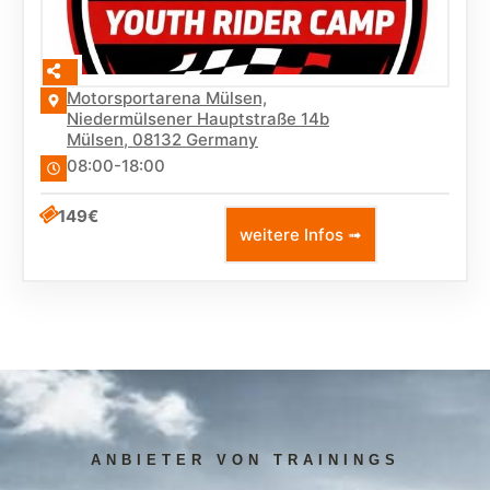
Motorsportarena Mülsen,
Niedermülsener Hauptstraße 14b
Mülsen
,
08132
Germany
08:00-18:00
149€
weitere Infos ➟
ANBIETER VON TRAININGS