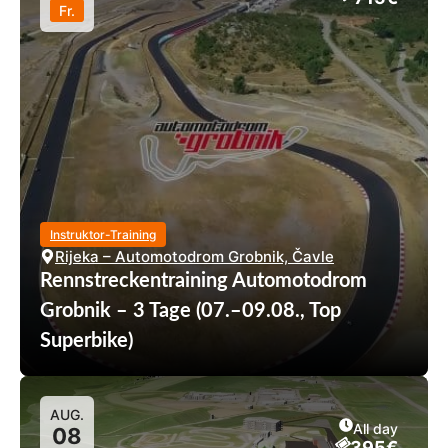
Fr.
Instruktor-Training
Rijeka – Automotodrom Grobnik, Čavle
Rennstreckentraining Automotodrom
Grobnik – 3 Tage (07.–09.08., Top
Superbike)
AUG.
All day
08
395€