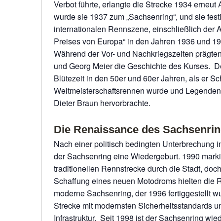
Verbot führte, erlangte die Strecke 1934 erneu
wurde sie 1937 zum „Sachsenring“, und sie festig
internationalen Rennszene, einschließlich der
Preises von Europa“ in den Jahren 1936 und 19
Während der Vor- und Nachkriegszeiten prägte
und Georg Meier die Geschichte des Kurses. De
Blütezeit in den 50er und 60er Jahren, als er Sc
Weltmeisterschaftsrennen wurde und Legenden
Dieter Braun hervorbrachte.
Die Renaissance des Sachsenri
Nach einer politisch bedingten Unterbrechung i
der Sachsenring eine Wiedergeburt. 1990 marki
traditionellen Rennstrecke durch die Stadt, doch
Schaffung eines neuen Motodroms hielten die 
moderne Sachsenring, der 1996 fertiggestellt wur
Strecke mit modernsten Sicherheitsstandards u
Infrastruktur. Seit 1998 ist der Sachsenring wied