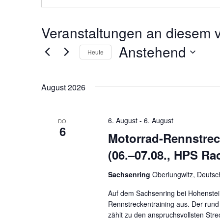
Veranstaltungen an diesem v
Anstehend
Heute
Datum
wählen.
August 2026
6. August
-
6. August
DO.
6
Motorrad-Rennstrec
(06.–07.08., HPS Ra
Sachsenring
Oberlungwitz, Deutsc
Auf dem Sachsenring bei Hohenstein
Rennstreckentraining aus. Der rund
zählt zu den anspruchsvollsten Str