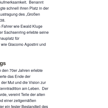
t Aufmerksamkeit. Benannt
te schnell ihren Platz in der
 Austragung des „Großen
38.
n Fahrer wie Ewald Kluge
r Sachsenring erlebte seine
hauplatz für
 wie Giacomo Agostini und
ngs
n den 70er Jahren erlebte
erte das Ende der
 der Mut und die Vision zur
Renntradition am Leben. Der
de, vereint Teile der alten
nd einer zeitgemäßen
er ein fester Bestandteil des