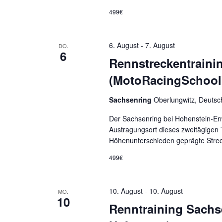
499€
6. August
-
7. August
DO.
6
Rennstreckentraini
(MotoRacingSchool
Sachsenring
Oberlungwitz, Deutsc
Der Sachsenring bei Hohenstein-Ern
Austragungsort dieses zweitägigen 
Höhenunterschieden geprägte Streck
499€
10. August
-
10. August
MO.
10
Renntraining Sachse