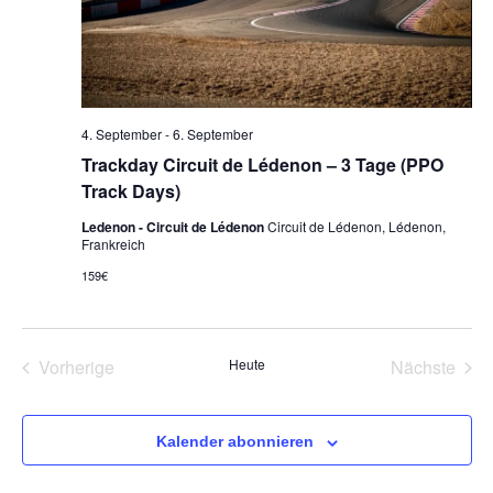
4. September
-
6. September
Trackday Circuit de Lédenon – 3 Tage (PPO
Track Days)
Ledenon - Circuit de Lédenon
Circuit de Lédenon, Lédenon,
Frankreich
159€
Veranstaltungen
Vera
Vorherige
Heute
Nächste
Kalender abonnieren