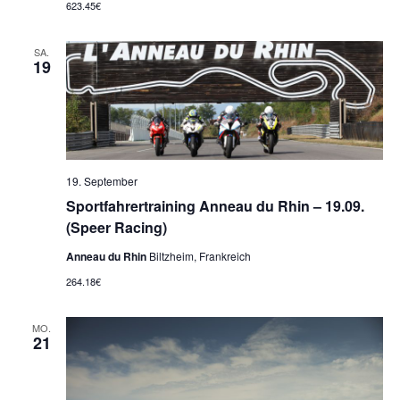
623.45€
SA.
19
19. September
Sportfahrertraining Anneau du Rhin – 19.09.
(Speer Racing)
Anneau du Rhin
Biltzheim, Frankreich
264.18€
MO.
21