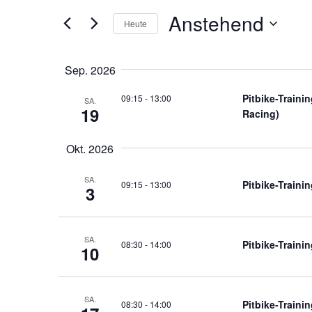
und
Anstehend
der
Heute
Formular-
Datum
Ansichten,
auswählen.
Eingabefelder
Sep. 2026
wird
die
Navigation
Pitbike-Train
09:15
-
13:00
SA.
19
Liste
Racing)
der
Okt. 2026
Veranstaltungen
mit
SA.
Pitbike-Traini
09:15
-
13:00
den
3
gefilterten
Ergebnissen
SA.
aktualisieren
Pitbike-Traini
08:30
-
14:00
10
SA.
Pitbike-Traini
08:30
-
14:00