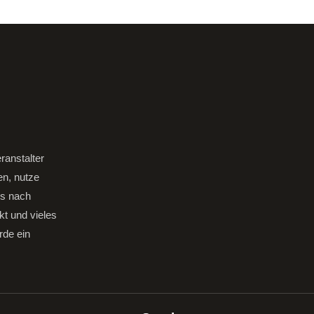
ranstalter
en, nutze
gs nach
kt und vieles
rde ein