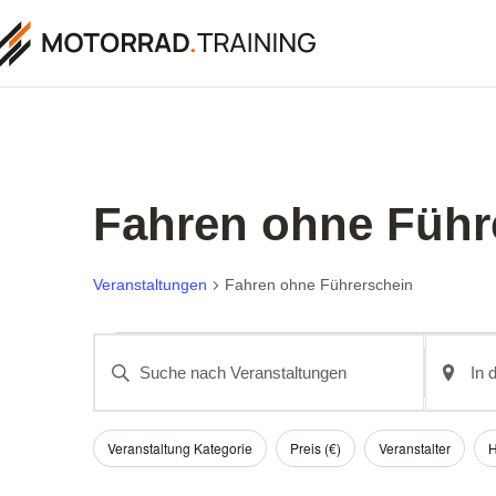
Fahren ohne Führ
Veranstaltungen
Fahren ohne Führerschein
Veranstaltungen
Bitte
Standort
Schlüsselwort
eingeben
eingeben.
Suche
Suche
nach
nach
Veransta
Suche
Veranstaltungen
Schlüsselwort.
Veranstaltung Kategorie
Preis (€)
Veranstalter
H
Filter
Das
Ändern