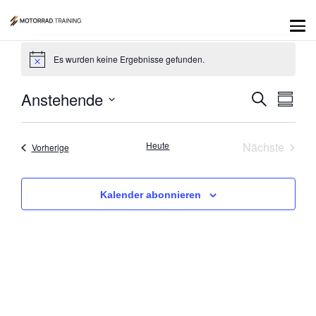
Es wurden keine Ergebnisse gefunden.
Hinweis
Anstehende
Suche
Vera
Veran
Zusam
Datum
Ansi
auswählen.
Such
Navi
Veran
Heute
Nächste
Veranstaltungen
Vorherige
und
Kalender abonnieren
Ansic
Navig