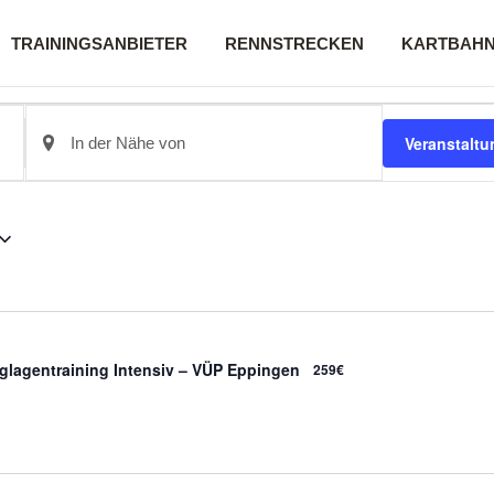
TRAININGSANBIETER
RENNSTRECKEN
KARTBAH
en
Standort
eingeben.
Veranstalt
Suche
nach
Veranstaltungen.
glagentraining Intensiv – VÜP Eppingen
259€