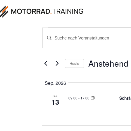
Veranstaltung
Bitte
Schlüsselwort
eingeben.
Suche
nach
Suche
Veranstaltungen
Schlüsselwort.
Anstehend
Heute
Datum
und
auswählen.
Sep. 2026
Ansichten,
SO.
Schrä
09:00
-
17:00
13
Navigation