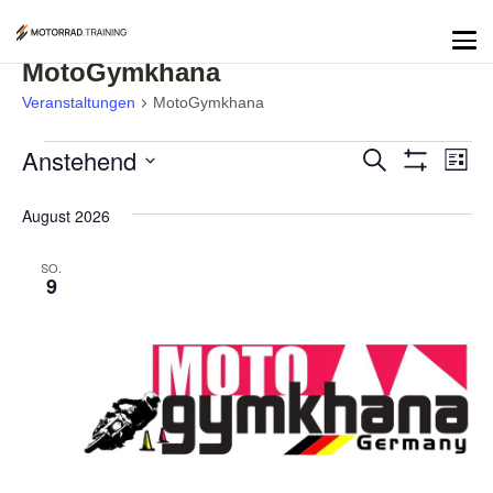
MotoGymkhana
Veranstaltungen
MotoGymkhana
Anstehend
Suche
Ver
Verans
Liste
Filter Anzeig
Datum
Ans
wählen.
August 2026
Suche
Nav
SO.
und
9
Ansicht
Navigat