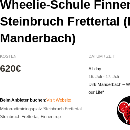
Wheelie-Schule Finne
Steinbruch Frettertal (
Manderbach)
KOSTEN
DATUM / ZEIT
620€
All day
16. Juli
-
17. Juli
Dirk Manderbach – Wh
our Life“
Beim Anbieter buchen:
Visit Website
Motorradtrainingsplatz Steinbruch Frettertal
Steinbruch Frettertal, Finnentrop