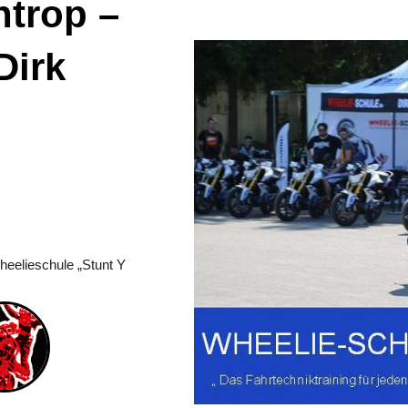
ntrop –
Dirk
eelieschule „Stunt Y