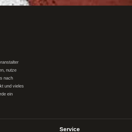
ranstalter
en, nutze
gs nach
kt und vieles
rde ein
Service