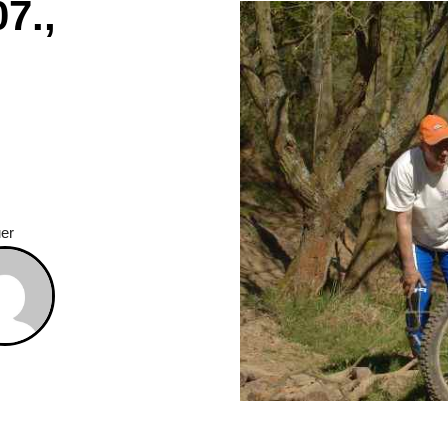
7.,
uer