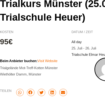
Trialkurs Münster (25.0
Trialschule Heuer)
KOSTEN
DATUM / ZEIT
95€
All day
25. Juli
-
26. Juli
Trialschule Elmar He
Beim Anbieter buchen:
Visit Website
Trialgelände Mot-Treff-Kotten Münster
Wiethölter Damm, Münster
TEILEN