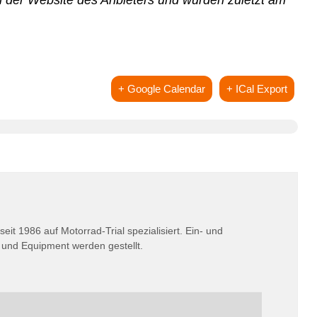
 der Website des Anbieters und wurden zuletzt am
+ Google Calendar
+ ICal Export
eit 1986 auf Motorrad-Trial spezialisiert. Ein- und
n und Equipment werden gestellt.