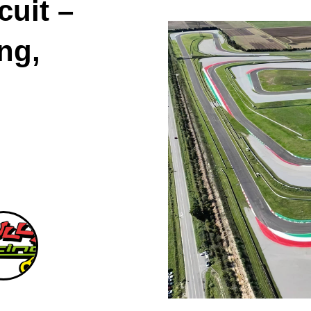
uit –
ng,