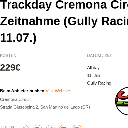
Trackday Cremona Circ
Zeitnahme (Gully Raci
11.07.)
KOSTEN
DATUM / ZEIT
229€
All day
11. Juli
Gully Racing
Beim Anbieter buchen:
Visit Website
Cremona Circuit
Strada Giuseppina 2, San Martino del Lago (CR)
TEILEN