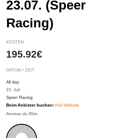
23.07. (Speer
Racing)
KOSTEN
195.92€
DATUM / ZEIT
All day
23. Juli
Speer Racing
Beim Anbieter buchen:
Visit Website
Anneau du Rhin