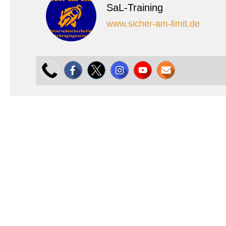
SaL-Training
www.sicher-am-limit.de