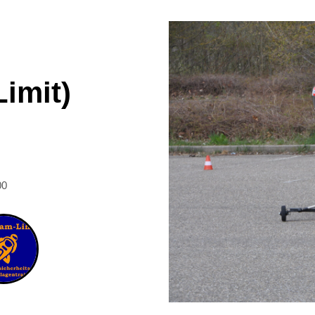
imit)
00