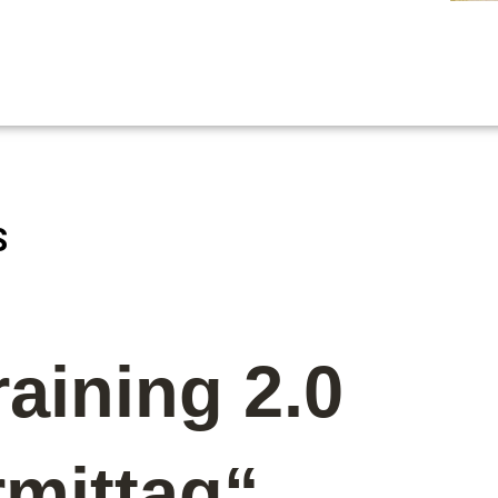
S
aining 2.0
mittag“