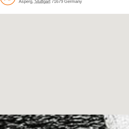
Asperg
,
Stuttgart
71679
Germany