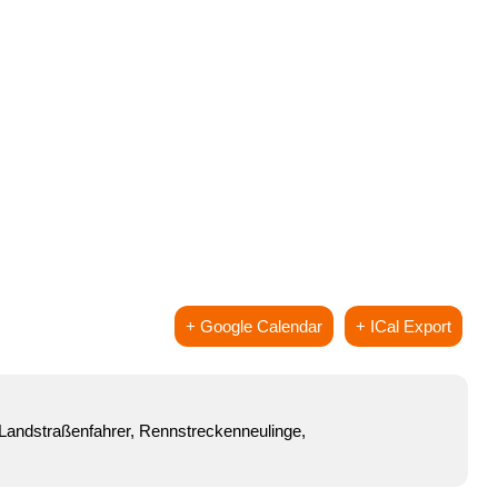
+ Google Calendar
+ ICal Export
 Landstraßenfahrer, Rennstreckenneulinge,