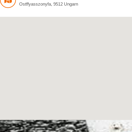
Ostffyasszonyfa
,
9512
Ungarn