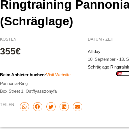
Ringtraining Pannoni
(Schräglage)
KOSTEN
DATUM / ZEIT
355€
All day
10. September
-
13. 
Schräglage Ringtraini
Beim Anbieter buchen:
Visit Website
Pannonia-Ring
Box Street 1, Ostffyasszonyfa
TEILEN