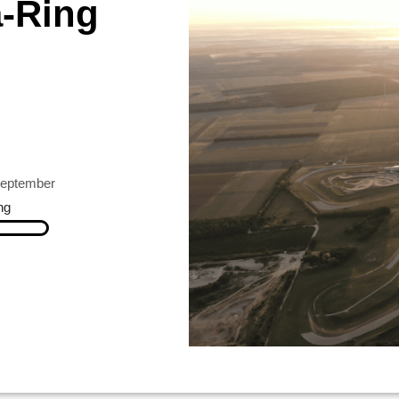
a-Ring
September
ng