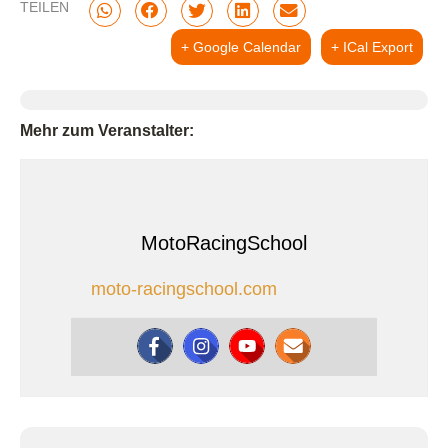
TEILEN
+ Google Calendar
+ ICal Export
Mehr zum Veranstalter:
MotoRacingSchool
moto-racingschool.com