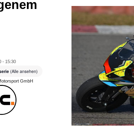
eigenem
0
-
15:30
serie
(Alle ansehen)
torsport GmbH