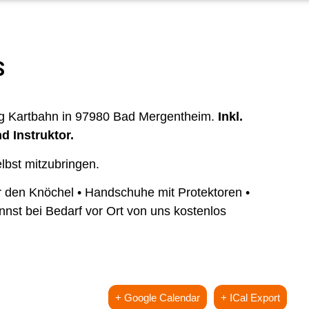
S
ng Kartbahn in 97980 Bad Mergentheim.
Inkl.
d Instruktor.
lbst mitzubringen.
r den Knöchel • Handschuhe mit Protektoren •
nnst bei Bedarf vor Ort von uns kostenlos
+ Google Calendar
+ ICal Export