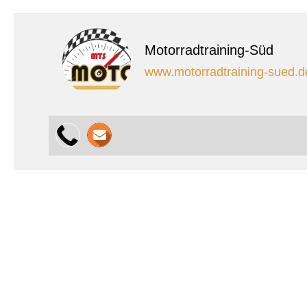
Motorradtraining-Süd
www.motorradtraining-sued.d