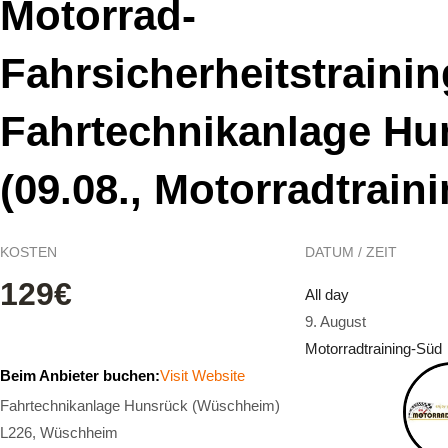
Motorrad-
Fahrsicherheitstrainin
Fahrtechnikanlage Hu
(09.08., Motorradtrain
KOSTEN
DATUM / ZEIT
129€
All day
9. August
Motorradtraining-Süd
Beim Anbieter buchen:
Visit Website
Fahrtechnikanlage Hunsrück (Wüschheim)
L226, Wüschheim