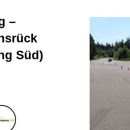
g –
nsrück
ing Süd)