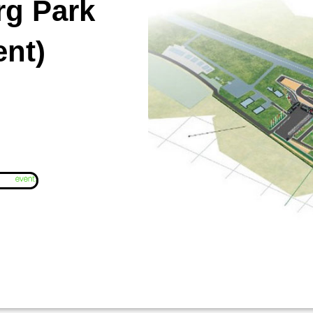
rg Park
ent)