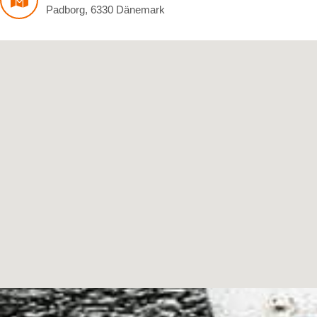
Padborg
,
6330
Dänemark