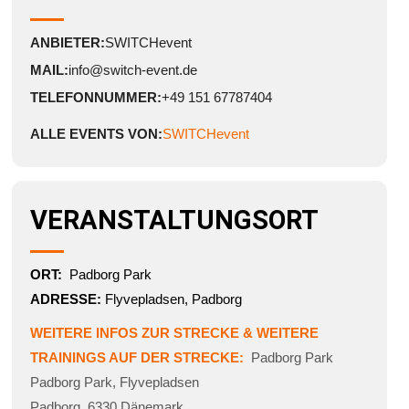
ANBIETER:
SWITCHevent
MAIL:
info@switch-event.de
TELEFONNUMMER:
+49 151 67787404
ALLE EVENTS VON:
SWITCHevent
VERANSTALTUNGSORT
ORT:
Padborg Park
ADRESSE:
Flyvepladsen, Padborg
WEITERE INFOS ZUR STRECKE & WEITERE
TRAININGS AUF DER STRECKE:
Padborg Park
Padborg Park
,
Flyvepladsen
Padborg
,
6330
Dänemark