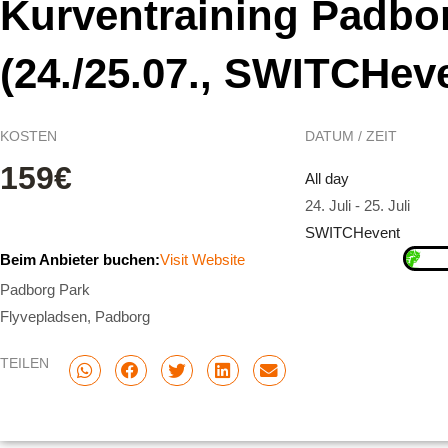
Kurventraining Padbo
(24./25.07., SWITCHev
KOSTEN
DATUM / ZEIT
159€
All day
24. Juli
-
25. Juli
SWITCHevent
Beim Anbieter buchen:
Visit Website
Padborg Park
Flyvepladsen, Padborg
TEILEN