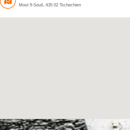
Most 9-Souš
,
435 02
Tschechien