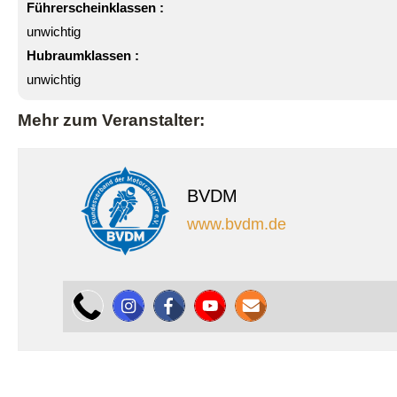
Führerscheinklassen :
unwichtig
Hubraumklassen :
unwichtig
Mehr zum Veranstalter:
BVDM
www.bvdm.de