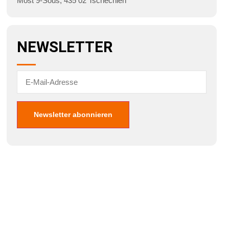
Most 9-Souš
,
435 02
Tschechien
NEWSLETTER