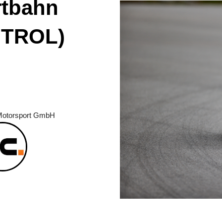
rtbahn
NTROL)
torsport GmbH