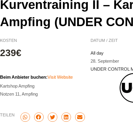
Kurventraining II – Ka
Ampfing (UNDER CO
KOSTEN
DATUM / ZEIT
239€
All day
28. September
UNDER CONTROL Mo
Beim Anbieter buchen:
Visit Website
Kartshop Ampfing
Notzen 11, Ampfing
TEILEN