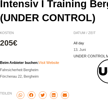
Intensiv I Training Be
(UNDER CONTROL)
KOSTEN
DATUM / ZEIT
205€
All day
13. Juni
UNDER CONTROL Mo
Beim Anbieter buchen:
Visit Website
Fahrsicherheit Bergheim
Förchenau 22, Bergheim
TEILEN