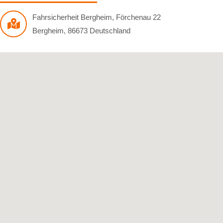
Fahrsicherheit Bergheim
,
Förchenau 22
Bergheim
,
86673
Deutschland