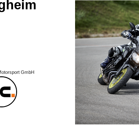
rgheim
torsport GmbH