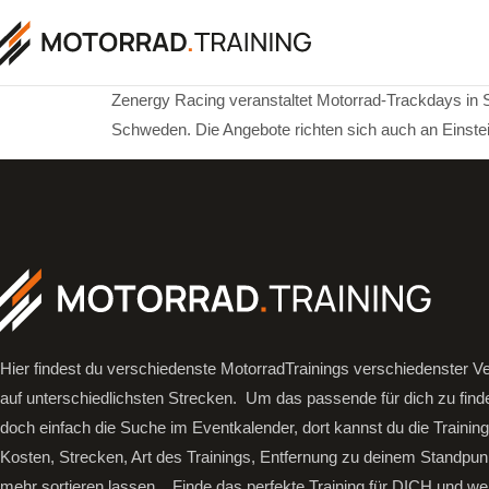
Zenergy Racing veranstaltet Motorrad-Trackdays in
Schweden. Die Angebote richten sich auch an Einstei
Hier findest du verschiedenste MotorradTrainings verschiedenster Ve
auf unterschiedlichsten Strecken. Um das passende für dich zu find
doch einfach die Suche im Eventkalender, dort kannst du die Trainin
Kosten, Strecken, Art des Trainings, Entfernung zu deinem Standpun
mehr sortieren lassen.
Finde das perfekte Training für DICH und we