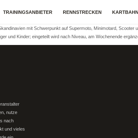
TRAININGSANBIETER
RENNSTRECKEN
KARTBAH
 Skandinavien mit Schwerpunkt auf Supermoto, Minimotard, Scooter 
ger und Kinder; eingeteilt wird nach Niveau, am Wochenende ergänzen
ranstalter
en, nutze
gs nach
kt und vieles
rde ein