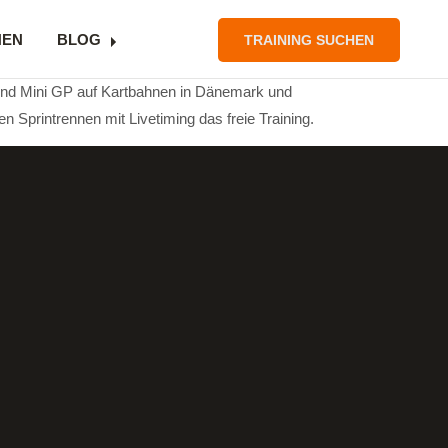
NEN
BLOG
TRAINING SUCHEN
und Mini GP auf Kartbahnen in Dänemark und
 Sprintrennen mit Livetiming das freie Training.