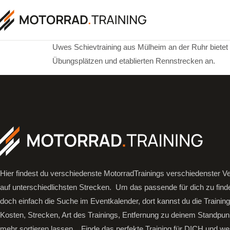
Uwes Schievtraining aus Mülheim an der Ruhr bietet u
Übungsplätzen und etablierten Rennstrecken an.
Hier findest du verschiedenste MotorradTrainings verschiedenster Ve
auf unterschiedlichsten Strecken. Um das passende für dich zu find
doch einfach die Suche im Eventkalender, dort kannst du die Trainin
Kosten, Strecken, Art des Trainings, Entfernung zu deinem Standpun
mehr sortieren lassen.
Finde das perfekte Training für DICH und we