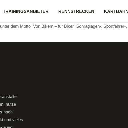
TRAININGSANBIETER
RENNSTRECKEN
KARTBAH
nter dem Motto "Von Bikern – für Biker" Schräglagen-, Sportfahrer-,
ranstalter
en, nutze
gs nach
kt und vieles
rde ein