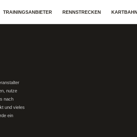
TRAININGSANBIETER
RENNSTRECKEN
KARTBAH
ranstalter
en, nutze
gs nach
kt und vieles
rde ein